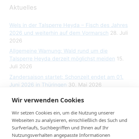
Aktuelles
Wels in der Talsperre Heyda – Fisch des Jahres
2026 und weiterhin auf dem Vormarsch
28. Juli
2026
Allgemeine Warnung: Wald rund um die
Talsperre Heyda derzeit möglichst meiden
15.
Juli 2026
Zandersaison startet: Schonzeit endet am 01.
Juni 2026 in Thüringen
30. Mai 2026
Wir verwenden Cookies
Wir setzen Cookies ein, um die Nutzung unserer
Rechtliche Hinweise
Webseiten zu analysieren, einschließlich des Such und
Surfverlaufs, Suchbegriffen und Ihnen auf Ihr
Nutzungsverhalten angepasste Informationen
Datenschutzerklärung