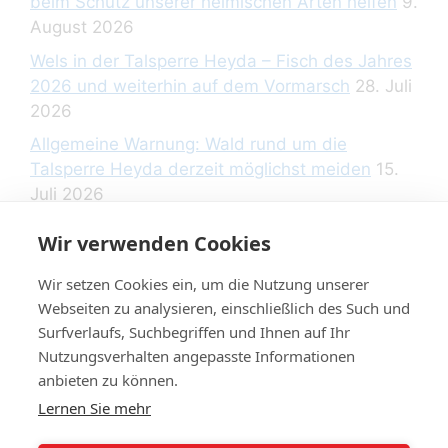
beim Schutz unserer heimischen Arten helfen
9.
August 2026
Wels in der Talsperre Heyda – Fisch des Jahres
2026 und weiterhin auf dem Vormarsch
28. Juli
2026
Allgemeine Warnung: Wald rund um die
Talsperre Heyda derzeit möglichst meiden
15.
Juli 2026
Wir verwenden Cookies
Wir setzen Cookies ein, um die Nutzung unserer
Rechtliche Hinweise
Webseiten zu analysieren, einschließlich des Such und
Surfverlaufs, Suchbegriffen und Ihnen auf Ihr
Nutzungsverhalten angepasste Informationen
Datenschutzerklärung
anbieten zu können.
Impressum
Lernen Sie mehr
Widerrufsbelehrung