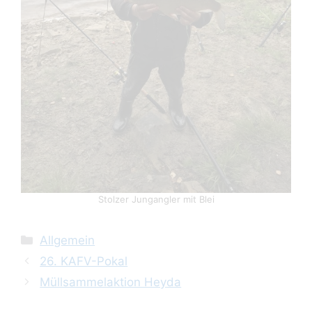
Stolzer Jungangler mit Blei
Kategorien
Allgemein
26. KAFV-Pokal
Müllsammelaktion Heyda