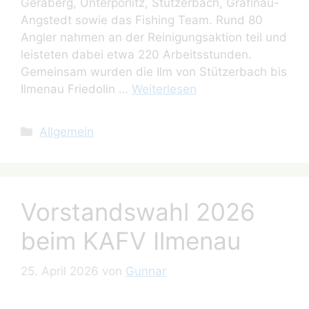
Geraberg, Unterpörlitz, Stützerbach, Gräfinau-
Angstedt sowie das Fishing Team. Rund 80
Angler nahmen an der Reinigungsaktion teil und
leisteten dabei etwa 220 Arbeitsstunden.
Gemeinsam wurden die Ilm von Stützerbach bis
Ilmenau Friedolin …
Weiterlesen
Kategorien
Allgemein
Vorstandswahl 2026
beim KAFV Ilmenau
25. April 2026
von
Gunnar