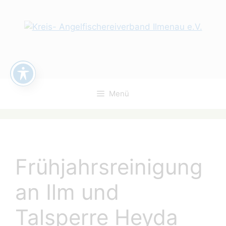
Zum
Inhalt
springen
Menü
Frühjahrsreinigung
an Ilm und
Talsperre Heyda