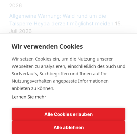
2026
Allgemeine Warnung: Wald rund um die
Talsperre Heyda derzeit möglichst meiden
15.
Juli 2026
Wir verwenden Cookies
Wir setzen Cookies ein, um die Nutzung unserer
Rechtliche Hinweise
Webseiten zu analysieren, einschließlich des Such und
Surfverlaufs, Suchbegriffen und Ihnen auf Ihr
Nutzungsverhalten angepasste Informationen
Datenschutzerklärung
anbieten zu können.
Impressum
Lernen Sie mehr
Widerrufsbelehrung
Alle Cookies erlauben
Alle ablehnen