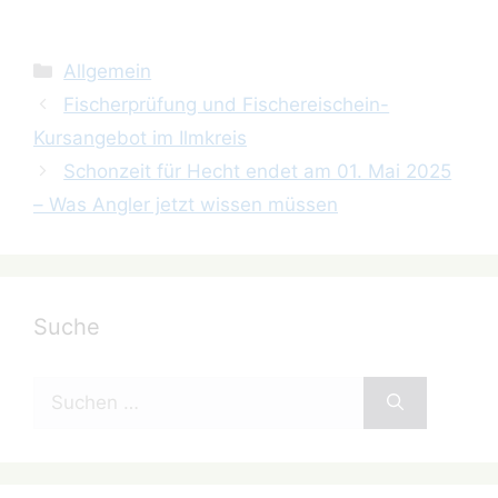
Kategorien
Allgemein
Fischerprüfung und Fischereischein-
Kursangebot im Ilmkreis
Schonzeit für Hecht endet am 01. Mai 2025
– Was Angler jetzt wissen müssen
Suche
Suchen
nach: