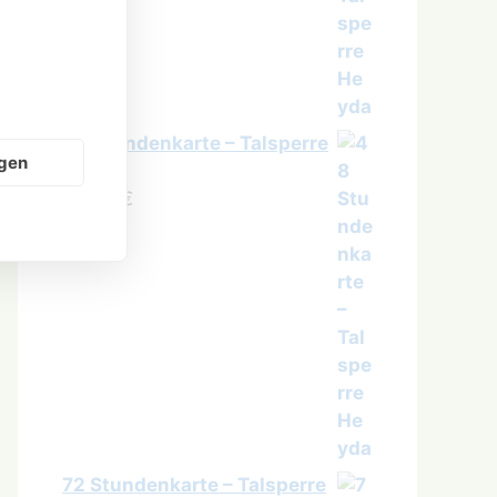
48 Stundenkarte – Talsperre
ngen
Heyda
34,00
€
72 Stundenkarte – Talsperre