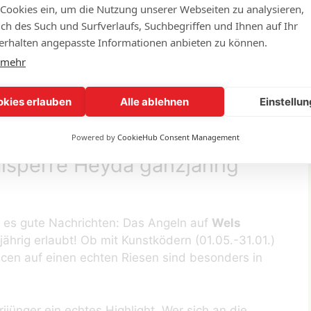
 Cookies ein, um die Nutzung unserer Webseiten zu analysieren,
 ist in der Talsperre Heyda erst ab dem
lich des Such und Surfverlaufs, Suchbegriffen und Ihnen auf Ihr
r Zander befindet sich noch bis Ende Mai in der
rhalten angepasste Informationen anbieten zu können.
erfisch nicht ausgeschlossen werden kann, dass
 mehr
Methode noch verboten – aus Rücksicht auf die
okies erlauben
Alle ablehnen
Einstellu
Powered by
CookieHub Consent Management
lsperre Heyda ganzjährig
t es gute Nachrichten: Das Angeln auf
Wels
ährig erlaubt! Ob mit Kunstködern (01.05.-31.01.)
cen auf einen echten Riesen sind besonders in
rijünger ein echtes Highlight. Wer sich an die