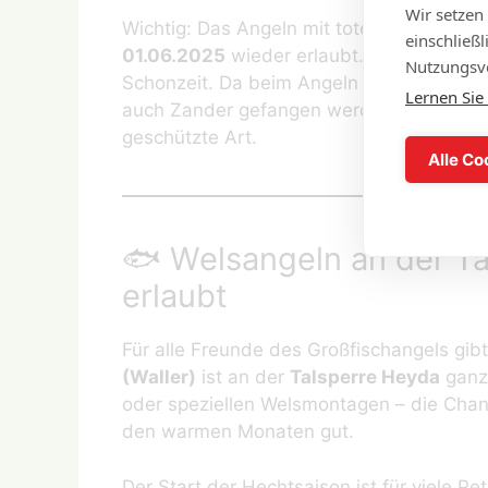
Wir setzen
Wichtig: Das Angeln mit totem Köderfisch
einschließ
01.06.2025
wieder erlaubt. Der Grund: De
Nutzungsve
Schonzeit. Da beim Angeln mit totem Köd
Lernen Sie
auch Zander gefangen werden, ist diese 
geschützte Art.
Alle Co
🐟 Welsangeln an der Ta
erlaubt
Für alle Freunde des Großfischangels gib
(Waller)
ist an der
Talsperre Heyda
ganzj
oder speziellen Welsmontagen – die Chan
den warmen Monaten gut.
Der Start der Hechtsaison ist für viele Pet