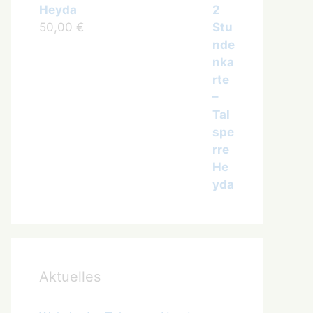
Heyda
50,00
€
Aktuelles