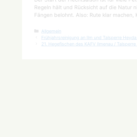
Regeln hält und Rücksicht auf die Natur 
Fängen belohnt. Also: Rute klar machen, K
Kategorien
Allgemein
Frühjahrsreinigung an Ilm und Talsperre Heyd
21. Hegefischen des KAFV Ilmenau / Talsperr