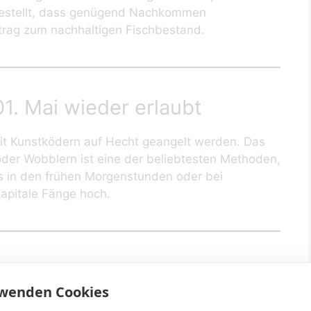
rgestellt, dass genügend Nachkommen
trag zum nachhaltigen Fischbestand.
1. Mai wieder erlaubt
it Kunstködern auf Hecht geangelt werden. Das
oder Wobblern ist eine der beliebtesten Methoden,
 in den frühen Morgenstunden oder bei
apitale Fänge hoch.
rfisch erst ab dem 01. Juni
rwenden Cookies