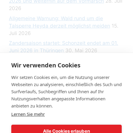
2026 und weiterhin auf dem Vormarsch
28. Juli
2026
Allgemeine Warnung: Wald rund um die
Talsperre Heyda derzeit möglichst meiden
15.
Juli 2026
Zandersaison startet: Schonzeit endet am 01.
Juni 2026 in Thüringen
30. Mai 2026
Wir verwenden Cookies
Wir setzen Cookies ein, um die Nutzung unserer
Rechtliche Hinweise
Webseiten zu analysieren, einschließlich des Such und
Surfverlaufs, Suchbegriffen und Ihnen auf Ihr
Nutzungsverhalten angepasste Informationen
Datenschutzerklärung
anbieten zu können.
Impressum
Lernen Sie mehr
Widerrufsbelehrung
Alle Cookies erlauben