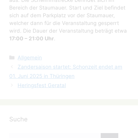
aus. Die Schwimmstrecke befindet sich im
Bereich der Staumauer. Start und Ziel befindet
sich auf dem Parkplatz vor der Staumauer,
welcher dann für die Veranstaltung gesperrt
wird. Die Dauer der Veranstaltung beträgt etwa
17:00 – 21:00 Uhr
.
Kategorien
Allgemein
Zandersaison startet: Schonzeit endet am
01. Juni 2025 in Thüringen
Heringsfest Geratal
Suche
Suchen